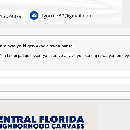
fanm nwa yo ki gen aksè a swen sante.
èch la epi pataje eksperyans ou yo atravè yon sondaj oswa yon entèvyo