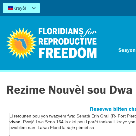
Kreyòl
English
Español
简体中文
Tiếng Việt
العربية
Sesyon 
اردو
Rezime Nouvèl sou Dwa 
Resevwa bilten ch
Li retounen pou yon twazyèm fwa: Senatè Erin Grall (R- Fort Pierc
vivan.
Pwojè Lwa Sena 164 la ekri pou l parèt tankou li kreye y
pwoblèm nan: Lalwa Florid la
deja
pèmèt sa.