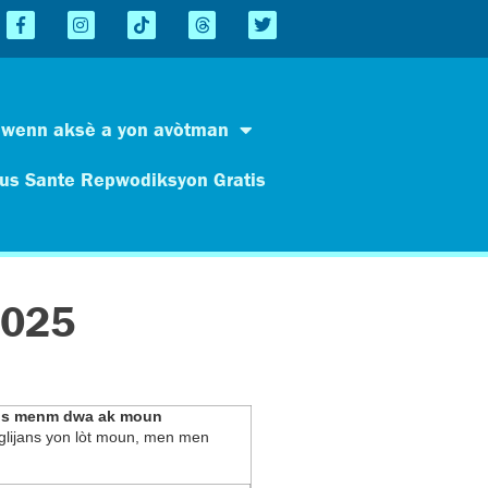
Jwenn aksè a yon avòtman
us Sante Repwodiksyon Gratis
2025
etis menm dwa ak moun
eglijans yon lòt moun, men men