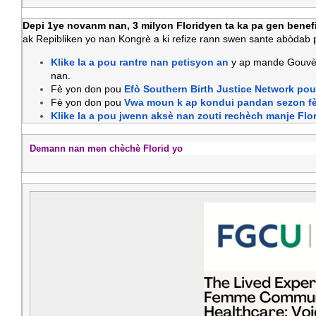
Depi 1ye novanm nan, 3 milyon Floridyen ta ka pa gen bene
ak Repibliken yo nan Kongrè a ki refize rann swen sante abòdab 
Klike la a pou rantre nan petisyon an
y ap mande Gouvèn
nan.
Fè yon don pou
Efò Southern Birth Justice Network pou o
Fè yon don pou
Vwa moun k ap kondui pandan sezon fèt
Klike la a pou jwenn aksè nan zouti rechèch manje Flori
Demann nan men chèchè Florid yo