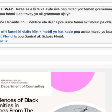
fis SNAP.
Dezas sa a ki te ka evite rive nan mitan yon fèmen gouvènm
pou fanmi k ap travay yo ak granmoun aje yo.
è DeSantis pou l deklare eta dijans pou asire fanmi ak timoun pa ob
fri fanmi ki vizite klinik mobil yo kat kado
pou achte manje yo bezw
 Florid la
pou Santral ak Sidwès Florid.
d la.