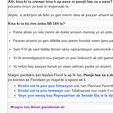
Alò, kisa ki ta
vreman
kisa k ap pase si pwojè lwa sa a pase?
pouswiv moun yo kwè ki responsab la.
Anplis, si anbriyon ak fetis yo gen menm dwa ak pasyan ansent la
Kisa ki ta ka rive anba SB 164 la?
Patnè abizè yo rele zanmi ak doktè ansyen mennaj yo an jistis
Pasyan ansent yo gen difikilte pou jwenn founisè swen ijans pas
Sant FIV ak sant fètilite fèmen akòz ogmantasyon astronomik na
Yo fè envestigasyon sou pasyan yo pou foskouch ak pèt gwos
Yo refize bay pasyan kansè yo swen sèlman paske yo ansent.
Malgre pwoblèm ijan lejislati Florid la ap fè fas,
Pwojè lwa sa a 
yo konnen ke Floridyen yo majorite a opoze ak li.
Enskri isit la pou yon fòmasyon
soti nan Planned Parent
Enskri isit la pou temwaye
nan Tallahassee nan madi 4 n
Voye yon mesaj bay Reprezantan ak Senatè Eta w la
dij
Mizajou sou fèmen gouvènman an