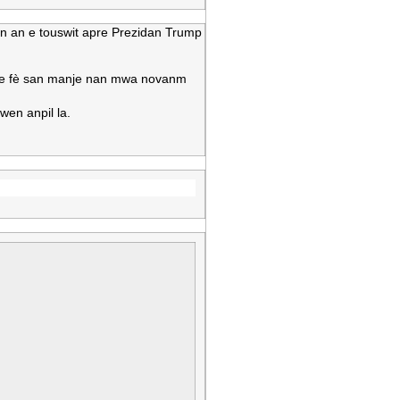
an an e touswit apre Prezidan Trump
lije fè san manje nan mwa novanm
en anpil la.