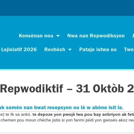
Konsènan nou
Nwa nan Repwodiksyon
Lejislatif 2026
Rechèch
Pataje istwa ou
Two
Repwodiktif – 31 Oktòb 
ak semèn nan bwat resepsyon ou lè w abòne isit la.
e) te fè sa ankò.
te depoze yon pwojè lwa pou bay anbriyon ak f
on chemen pou moun chèche jistis si yon fanmi pèdi yon gwosès akoz n