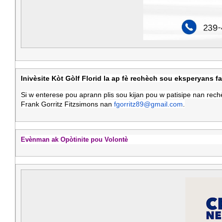
Inivèsite Kòt Gòlf Florid la ap fè rechèch sou eksperyans 
Si w enterese pou aprann plis sou kijan pou w patisipe nan rech
Frank Gorritz Fitzsimons nan
fgorritz89@gmail.com
.
Evènman ak Opòtinite pou Volontè