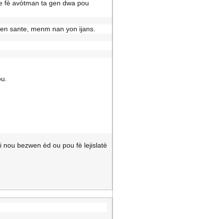
te fè avòtman ta gen dwa pou
swen sante, menm nan yon ijans.
ou.
 nou bezwen èd ou pou fè lejislatè