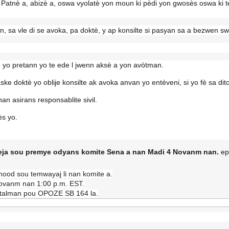
Patnè a, abizè a, oswa vyolatè yon moun ki pèdi yon gwosès oswa ki 
n, sa vle di se avoka, pa doktè, y ap konsilte si pasyan sa a bezwen 
, yo pretann yo te ede l jwenn aksè a yon avòtman.
ke doktè yo oblije konsilte ak avoka anvan yo entèveni, si yo fè sa dit
n asirans responsablite sivil.
ès yo.
deja sou premye odyans komite Sena a nan Madi 4 Novanm nan.
epi
hood sou temwayaj li nan komite a.
ovanm nan 1:00 p.m. EST.
italman pou OPOZE SB 164 la.