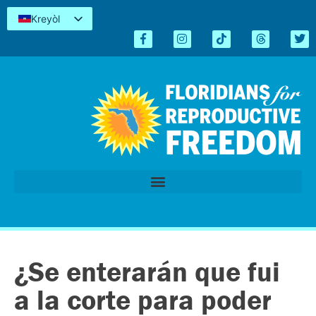
Kreyòl
English
Español
简体中文
Tiếng Việt
العربية
اردو
¿Se enterarán que fui
a la corte para poder