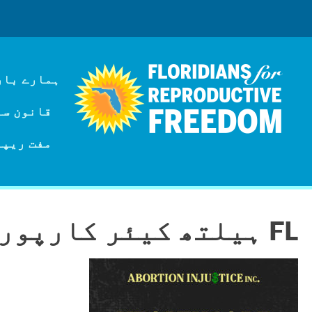
ہمارے بار
قانون سازی
مفت ریپر
FL ہیلتھ کیئر کارپوریشنز کو جوابدہ رکھیں