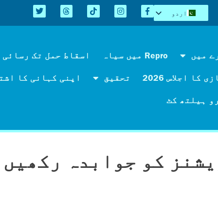
اردو
English
Español
Kreyòl
ے میں
Repro میں سیاہ
اسقاط حمل تک رسائی 
简体中文
 کا اجلاس 2026
تحقیق
اپنی کہانی کا اشت
Tiếng Việt
العربية
و ہیلتھ کٹ