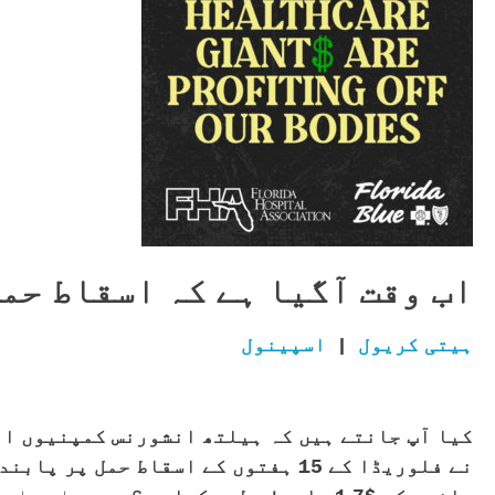
اب وقت آگیا ہے کہ اسقاط حم
ہیتی کریول
|
اسپینول
کیا آپ جانتے ہیں کہ ہیلتھ انشورنس کمپنیوں ا
نے فلوریڈا کے 15 ہفتوں کے اسقاط ح