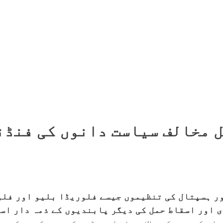
ل مخالف سیاست دانوں کی فنڈن
ور ہسپتال کی تنظیموں جیسے فلوریڈا بلیو اور فل
مل پر پابندی اور اسقاط حمل کی دیگر پابندیوں کے ذمہ دار