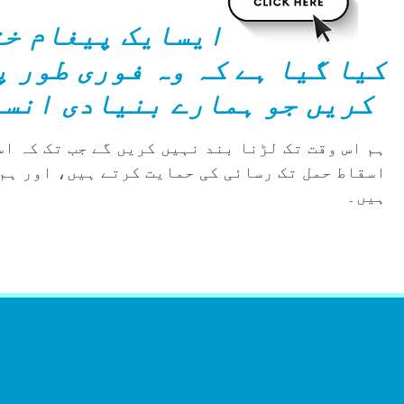
ایس
ایک پیغام خت
کیا گیا ہے کہ وہ فوری طور 
کریں جو ہمارے بنیادی انسا
ہم اس وقت تک لڑنا بند نہیں کریں گے جب تک کہ ا
اسقاط حمل تک رسائی کی حمایت کرتے ہیں، اور ہم
ہیں۔