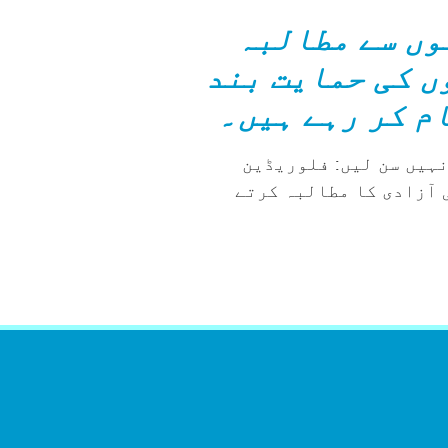
وں سے مطالبہ
ں کی حمایت بند
م کر رہے ہیں۔
نہیں سن لیں: فلوریڈین
 آزادی کا مطالبہ کرتے