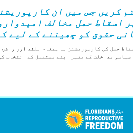
م کریں جس میں ان کارپوریشن
پر اسقاط حمل مخالف امیدوارو
نی حقوق کو چھیننے کے لیے کا
سقاط حمل کی کارپوریشنز یہ پیغام بلند اور واضح 
 سیاسی مداخلت کے بغیر اپنے مستقبل کے انتخاب کی