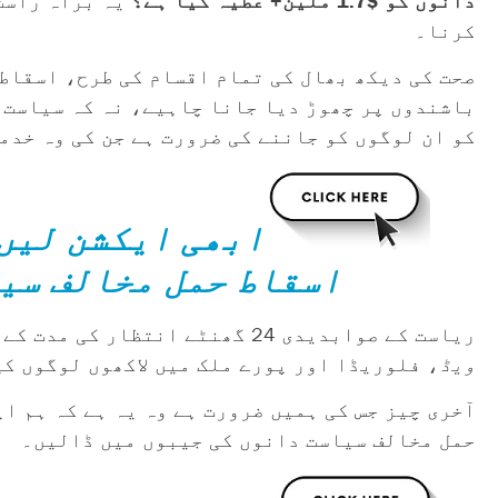
دانوں کو $1.7 ملین+ عطیہ کیا ہے؟
یہ براہ راست
کرنا۔
صحت کی دیکھ بھال کی تمام اقسام کی طرح، اسقاط
باشندوں پر چھوڑ دیا جانا چاہیے، نہ کہ سیاست
کو ان لوگوں کو جاننے کی ضرورت ہے جن کی وہ خدم
ابھی ایکشن لیں
اسقاط حمل مخالف سی
ریاست کے صوابدیدی 24 گھنٹے انتظار کی مدت کے مینڈیٹ کے درمیان، 15 ہفتوں کے اسقاط حمل پر پابندی اور رول بیک
ویڈ
، فلوریڈا اور پورے ملک میں لاکھوں لوگوں کی
آخری چیز جس کی ہمیں ضرورت ہے وہ یہ ہے کہ ہم ا
حمل مخالف سیاست دانوں کی جیبوں میں ڈالیں۔