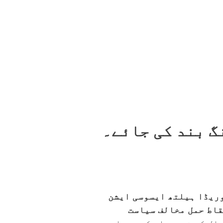
گ بند کی جائے۔
وریڈا ہیلتھ ایسوسی ایشن
 اسقاط حمل مخالف سیاست