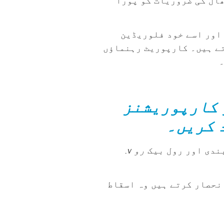
ھال کی ضروریات کو پورا
 اور اسے خود فلوریڈین
تے ہیں۔ کارپوریٹ رہنماؤں
۔
 کارپوریشنز
د کریں۔
رو v.
انحصار کرتے ہیں وہ اسقاط