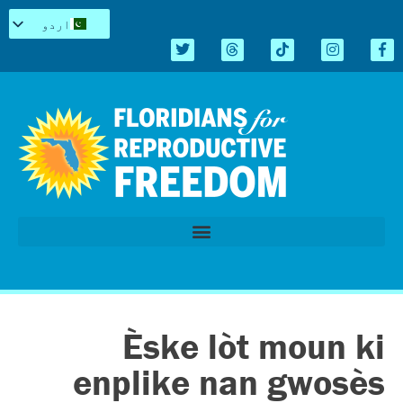
اردو
English
Español
Kreyòl
简体中文
Tiếng Việt
العربية
Repro میں سیاہ
قانون سازی کا اجلاس 2026
Èske lòt moun ki
enplike nan gwosès