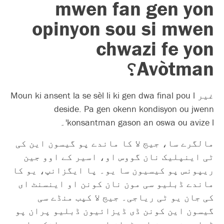
mwen fan gen yon
opinyon sou si mwen
chwazi fe yon
Avòtman؟
غیر Moun ki ansent la se sèl li ki gen dwa final pou l
deside. Pa gen okenn kondisyon ou jwenn
konsantman gason an oswa ou avize l'۔
مالگرے سا، جیج لا کا ماندے پو گیسون این کی
ٹی اینپلیک نان گووس او، اسیر کے اوو جین
ریپونس پو کیسیون سا یو۔ پا ایگزانپ، یو کا
ماندے ڈبلیو سی مون نان کونن او اینسنٹ ای
کی جان یو ٹی ریاجی۔ جیج لا کپب منڈے سی
گیسون این کونن ڈی ڈیزائیون ڈبلیو پران پو