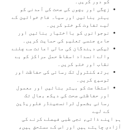
کو دور کریں۔
زچگی اور بچوں کی صحت کی آمدنی کو
بہتر بنائیں اور سیاہ فام خواتین کے
لیے تفاوت کو ختم کریں۔
نوجوانوں کو بااختیار بنائیں اور
جامع جنسی تعلیم کی حمایت کریں۔
ٹیکس دہندگان کی مالی اعانت سے چلنے
والے انسداد اسقاط حمل مراکز کو بے
نقاب اور ختم کریں۔
برتھ کنٹرول تک رسائی کی حفاظت اور
توسیع کریں۔
استطاعت کو بہتر بنائیں اور معمول
اور حفاظتی صحت کی دیکھ بھال تک
رسائی بشمول ٹرانسجینڈر فلوریڈین
کے لیے
ہم اپنے ذاتی، نجی طبی فیصلے کرنے کی
آزادی چاہتے ہیں اور اس کے مستحق ہیں،