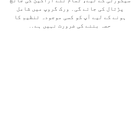
سیکورٹی کے لیے، تمام نئے اراکین کی جانچ
پڑتال کی جائے گی۔ ورک گروپ میں شامل
ہونے کے لیے آپ کو کسی موجودہ تنظیم کا
حصہ بننے کی ضرورت نہیں ہے۔.
Repro میں سیاہ
فلوریڈین باشندوں کو تولیدی
آزادیوں کے تحفظ، سیاہ فام زچگی
کی صحت کی حمایت، اور سیاہ فام
خاندان کی صحت اور بہبود کو یقینی
بنانے کی اہمیت کے بارے میں تعلیم
دینے کے لیے کمیونٹی رہنماؤں کے
ساتھ شراکت کریں۔.
یہاں شامل ہوں۔