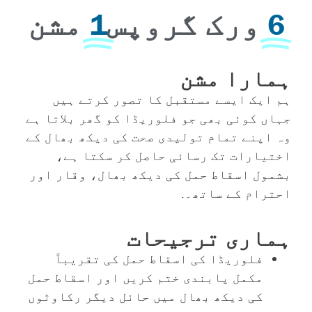
6
ورک گروپس
1
مشن
ہمارا مشن
ہم ایک ایسے مستقبل کا تصور کرتے ہیں
جہاں کوئی بھی جو فلوریڈا کو گھر بلاتا ہے
وہ اپنے تمام تولیدی صحت کی دیکھ بھال کے
اختیارات تک رسائی حاصل کر سکتا ہے،
بشمول اسقاط حمل کی دیکھ بھال، وقار اور
احترام کے ساتھ۔.
ہماری ترجیحات
فلوریڈا کی اسقاط حمل کی تقریباً
مکمل پابندی ختم کریں اور اسقاط حمل
کی دیکھ بھال میں حائل دیگر رکاوٹوں