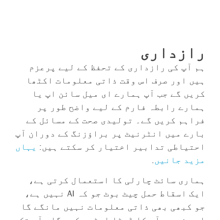
جلد آرہا ہے۔
رازداری
ہم آپ کی رازداری کے تحفظ کے لیے پرعزم
ہیں اور صرف اس وقت ذاتی معلومات اکٹھا
کریں گے جب آپ ہمارے ای میل سائن اپ یا
ہمارے رابطہ فارم کے لیے واضح طور پر
فراہم کریں گے۔ تولیدی صحت کے مسائل کے
بارے میں انٹرنیٹ پر براؤزنگ کے دوران آپ
احتیاطی تدابیر اختیار کر سکتے ہیں:
یہاں
مزید جانیں
.
ہماری سائٹ چارلی کا استعمال کرتی ہے،
ایک اسقاط حمل چیٹ بوٹ جو کہ AI نہیں ہے،
جو کبھی بھی ذاتی معلومات نہیں مانگے گا
اور نہ ہی آپ کا ڈیٹا اسٹور کرے گا۔ آپ تک