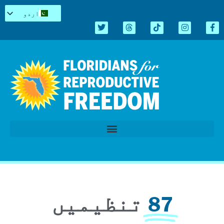
اردو
English
Español
Kreyòl
简体中文
Tiếng Việt
العربية
Repro میں سیاہ
قانون سازی کا اجلاس 2026
87
تنظیمیں