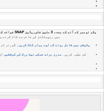
یکم نومبر کے آنے کے بعد، 3 ملین فلوریڈین SNAP فوائد کے بغیر ہو سکتے ہیں۔
میں ریپبلکنز کی جانب سے کام کرنے و
پٹیشن میں شامل ہونے کے لیے یہاں کلک کریں۔
گورنر ڈی 
کو عطیہ کریں۔
سدرن برتھ جسٹس نیٹ ورک کی کوششیں ان