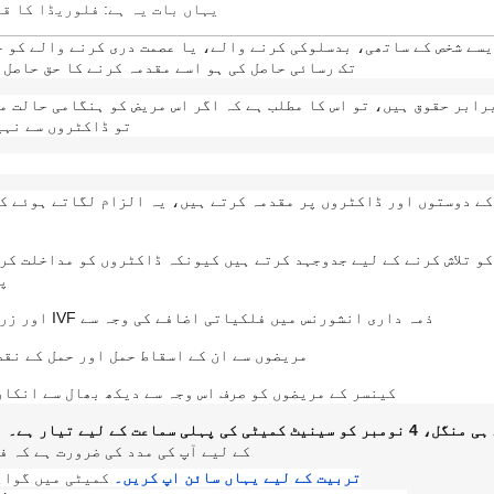
یہاں بات یہ ہے: فلوریڈا کا ق
سے شخص کے ساتھی، بدسلوکی کرنے والے، یا عصمت دری کرنے والے کو جس
تک رسائی حاصل کی ہو اسے مقدمہ کرنے کا حق حاصل ہ
رابر حقوق ہیں، تو اس کا مطلب ہے کہ اگر اس مریض کو ہنگامی حالت م
تو ڈاکٹروں سے نہی
ے دوستوں اور ڈاکٹروں پر مقدمہ کرتے ہیں، یہ الزام لگاتے ہوئے کہ
و تلاش کرنے کے لیے جدوجہد کرتے ہیں کیونکہ ڈاکٹروں کو مداخلت کرن
پ
ذمہ داری انشورنس میں فلکیاتی اضافے کی وجہ سے IVF اور زرخیزی کے مراکز بند ہو گئے ہیں۔
مریضوں سے ان کے اسقاط حمل اور حمل کے نق
کینسر کے مریضوں کو صرف اس وجہ سے دیکھ بھال سے انکار
کمیٹی کی پہلی سماعت کے لیے تیار ہے۔
ا
کے لیے آپ کی مدد کی ضرورت ہے کہ 
تربیت کے لیے یہاں سائن اپ کریں۔
کمیٹی میں گواہ