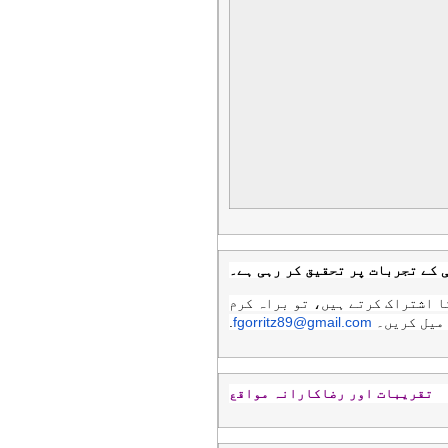
 کے تجربات پر تحقیق کر رہی ہے۔
ا اشتراک کرتے ہیں، تو براہ کرم
 میل کریں۔
fgorritz89@gmail.com
.
تقریبات اور رضاکارانہ مواقع