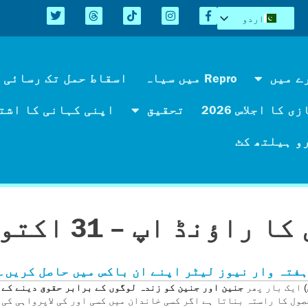
اردو
English
Español
Kreyòl
ے میں
Repro میں سیاہ
اسقاط حمل تک رسائی 
简体中文
 کا اجلاس 2026
تحقیق
اپنی کہانی کا اشت
Tiếng Việt
العربية
و ہیلتھ کٹ
 اپ – 31 اکتوبر 2025
فتہ وار نیوز لیٹر اپنے ان باکس میں حاصل کریں۔
) ایک بار پھر
جنین اور جنین کو زندہ لوگوں کے برابر حقوق دینے کے 
صول کا راستہ بناتا ہے اگر کسی خاندان میں کسی اور کی لاپرواہی کی 