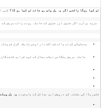
تو کیا ہوگا
واقعی
اگر یہ بل پاس ہو جائے تو کیا ہو گا؟
کسی ای
مزید برآں، اگر جنین اور جنین کے حاملہ ہونے والے مریض کے ب
بدسلوکی کرنے والے شراکت دار اپنی سابقہ گرل فرینڈز ک
حاملہ مریض ہنگامی دیکھ بھال کے لیے فراہم کنندگان ک
فلوریڈا کی مقننہ کو درپیش اہم مسائل کے باوجود،
یہ بل پہلے ہی منگل، 4 نومبر کو سینیٹ 