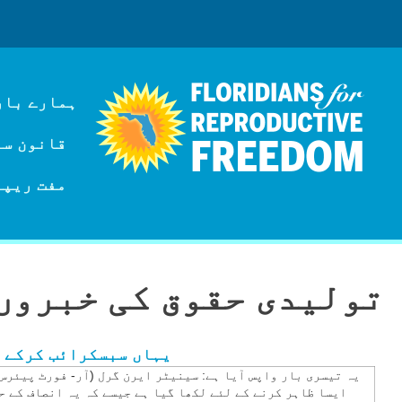
ہمارے بار
قانون سازی
مفت ریپر
تولیدی حقوق کی خبروں کا راؤنڈ
یہاں سبسکرائب کرکے ہ
یہ تیسری بار واپس آیا ہے: سینیٹر ایرن گرل (آر- فورٹ پیئرس
ایسا ظاہر کرنے کے لئے لکھا گیا ہے جیسے کہ یہ انصاف کے ح