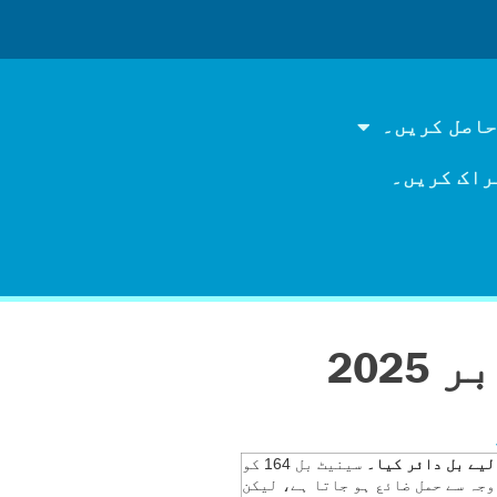
حاصل کریں۔
راک کریں۔
لیے بل دائر کیا۔
سینیٹ بل 164 کو
وجہ سے حمل ضائع ہو جاتا ہے، لیکن