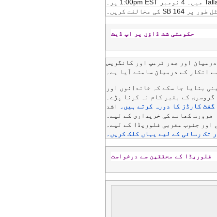
 SB 164 کی مخالفت کریں۔
حکومتی شٹ ڈاؤن پر اپ ڈیٹ
درمیان اور صدر ٹرمپ اور کانگریس
ے انکار کے درمیان سامنے آیا ہے۔
ینی بنایا جا سکے کہ خاندانوں اور
گروسری کے بغیر کام نہ کرنا پڑے۔
 گفٹ کارڈز کا دورہ کرتے ہیں۔
اشد
ضرورت کھانے کی خریداری کے لیے۔
 اور جنوب مغربی فلوریڈا کے لیے۔
 تک رسائی کے لیے یہاں کلک کریں۔
فلوریڈا کے محققین سے درخواست