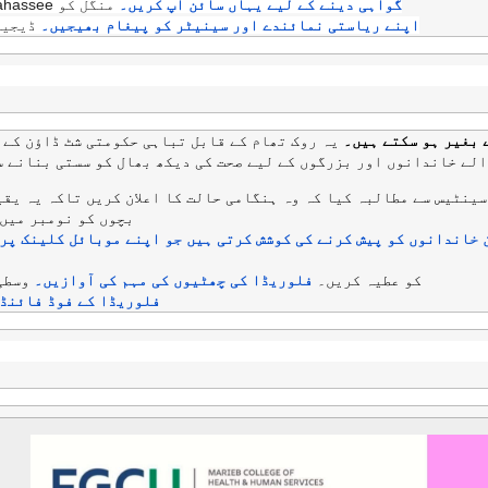
گواہی دینے کے لیے یہاں سائن اپ کریں۔
منگل کو Tallahassee میں۔ 4 نومبر 1:00pm EST پر۔
اپنے ریاستی نمائندے اور سینیٹر کو پیغام بھیجیں۔
ڈیجیٹل طور پر
یہ روک تھام کے قابل تباہی حکومتی شٹ ڈاؤن کے 
الے خاندانوں اور بزرگوں کے لیے صحت کی دیکھ بھال کو سستی بنانے س
سینٹیس سے مطالبہ کیا کہ وہ ہنگامی حالت کا اعلان کریں تاکہ یہ یق
بچوں کو نومبر میں 
 خاندانوں کو پیش کرنے کی کوشش کرتی ہیں جو اپنے موبائل کلینک پر
کو عطیہ کریں۔
فلوریڈا کی چھٹیوں کی مہم کی آوازیں۔
وسطی
فلوریڈا کے فوڈ فائنڈر