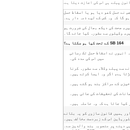
انون
پہلے ہی
اس کی اجازت دیتا ہے.
 نے حمل کھو دیا ہو یا اسقاط حمل
و گا کہ وہ کس کے لیے ذمہ دار ہے۔
یں، صحت کی دیکھ بھال کی ضرورت ہو
ں، وکیلوں سے مشورہ کیا جائے گا۔
SB 164 کے تحت کیا ہو سکتا ہے؟
 انہوں نے اسقاط حمل تک رسائی
میں اس کی مدد کی۔
ے سے پہلے وکلاء سے مشورہ کرنا
ڑتا ہے، اگر وہ ایسا کرتے ہیں۔
صانات کی تحقیقات کی جاتی ہیں۔
 کیا جاتا ہے کہ وہ حاملہ ہیں۔
ور ہمیں قانون سازوں کو یہ بتانے
فلوریڈین اس کے زبردست مخالف ہیں۔
ی دینے پر منصوبہ بند والدین سے۔