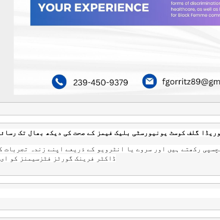
ریڈا گلف کوسٹ یونیورسٹی بلیک فیمز کے صحت کی دیکھ بھال تک رسائی
چسپی رکھتے ہیں اور سروے یا انٹرویو کے ذریعے اپنے زندہ تجربات ک
ڈاکٹر فرینک گورٹز فٹزسیمنز کو ای