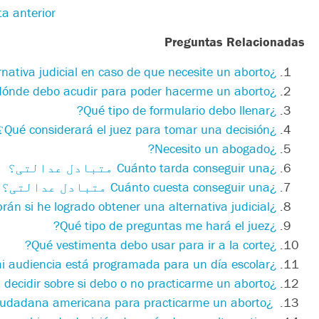
a anterior
Preguntas Relacionadas
nativa judicial en caso de que necesite un aborto?
¿
dónde debo acudir para poder hacerme un aborto?
¿
?
Qué tipo de formulario debo llenar
¿
¿Qué considerará el juez para tomar una decisión؟
¿Necesito un abogado?
¿
Cuánto tarda conseguir una متبادل عدالتی؟
¿
Cuánto cuesta conseguir una متبادل عدالتی؟
rán si he logrado obtener una alternativa judicial?
¿
Qué tipo de preguntas me hará el juez?
¿
Qué vestimenta debo usar para ir a la corte?
¿
mi audiencia está programada para un día escolar
¿
decidir sobre si debo o no practicarme un aborto
¿
¿
ciudadana americana para practicarme un aborto