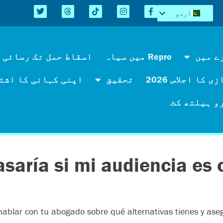
اردو
English
Español
Kreyòl
ے میں
Repro میں سیاہ
اسقاط حمل تک رسائی 
简体中文
 کا اجلاس 2026
تحقیق
اپنی کہانی کا اشت
Tiếng Việt
العربية
و ہیلتھ کٹ
asaría si mi audiencia es
ablar con tu abogado sobre qué alternativas tienes y aseg