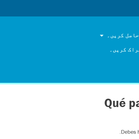
حاصل کریں۔
راک کریں۔
¿Qué p
Debes h