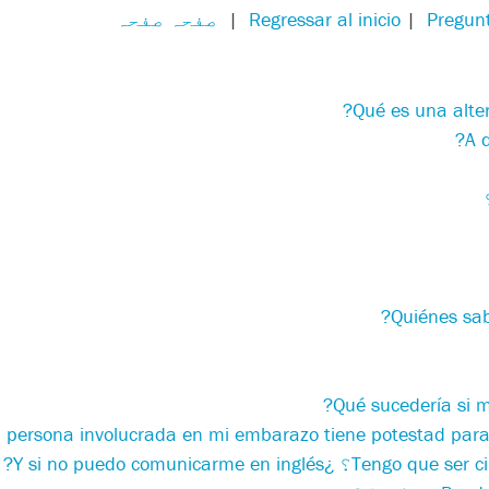
Pregunt
|
Regressar al inicio
|
صفحہ صفحہ
Qué es una alter
A 
Quiénes sab
?
Qué sucedería si 
 persona involucrada en mi embarazo tiene potestad para 
Tengo que ser ؟
¿
Y si no puedo comunicarme en inglés?