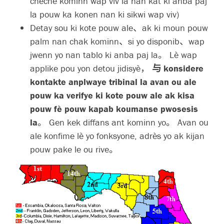
chèche kominn wap viv la nan kat ki anba paj
la pouw ka konen nan ki sikwi wap viv)
Detay sou ki kote pouw ale、ak ki moun pouw
palm nan chak kominn、si yo disponib、wap
jwenn yo nan tablo ki anba paj la。 Lè wap
applike pou yon detou jidisyè，
与 konsidere
kontakte anplwaye tribinal la avan ou ale
pouw ka verifye ki kote pouw ale ak kisa
pouw fè pouw kapab koumanse pwosesis
la
。 Gen kek diffans ant kominn yo。 Avan ou
ale konfime lè yo fonksyone, adrès yo ak kijan
pouw pake le ou rive。