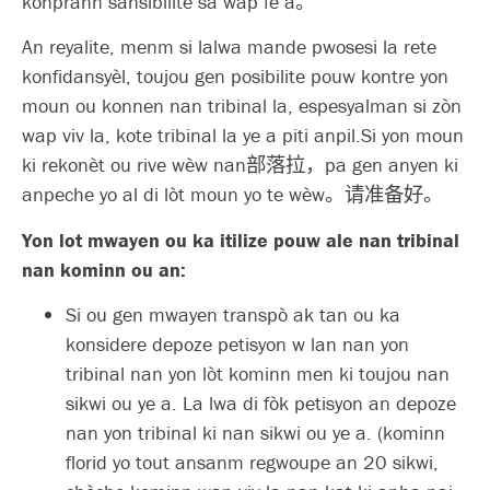
konprann sansibilite sa wap fè a。
An reyalite, menm si lalwa mande pwosesi la rete
konfidansyèl, toujou gen posibilite pouw kontre yon
moun ou konnen nan tribinal la, espesyalman si zòn
wap viv la, kote tribinal la ye a piti anpil.Si yon moun
ki rekonèt ou rive wèw nan部落拉，pa gen anyen ki
anpeche yo al di lòt moun yo te wèw。请准备好。
Yon lot mwayen ou ka itilize pouw ale nan tribinal
nan kominn ou an:
Si ou gen mwayen transpò ak tan ou ka
konsidere depoze petisyon w lan nan yon
tribinal nan yon lòt kominn men ki toujou nan
sikwi ou ye a. La lwa di fòk petisyon an depoze
nan yon tribinal ki nan sikwi ou ye a. (kominn
florid yo tout ansanm regwoupe an 20 sikwi,