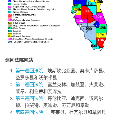
巡回法院网站
第一巡回法院
—埃斯坎比亚县、奥卡卢萨县、
圣罗莎县和沃尔顿县
第二巡回法院
—富兰克林、加兹登、杰斐逊、
莱昂、利伯蒂和瓦库拉
第三巡回法院
—哥伦比亚、迪克西、汉密尔
顿、拉斐特、麦迪逊、苏万尼和泰勒
第四巡回法院
——克莱县、杜瓦尔县和拿骚县