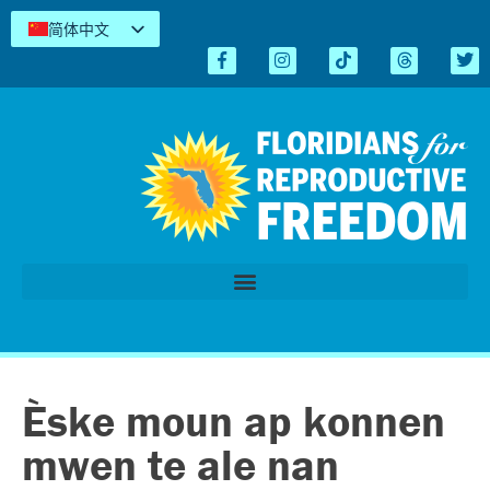
简体中文
English
Español
Kreyòl
Tiếng Việt
العربية
اردو
Èske moun ap konnen
mwen te ale nan