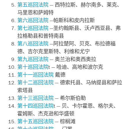
第五巡回法院
— 西特拉斯、赫尔南多、莱克、
马里恩和萨姆特
第六巡回法院
—帕斯科和皮内拉斯
第七巡回法院
—圣约翰斯县、沃卢西亚县、弗
拉格勒县和普特南县
第八巡回法院
—阿拉楚阿、贝克、布拉德福
德、吉尔克里斯特、利维和尤宁
第九巡回法院
— 奥兰治和奥西奥拉
第十巡回法院
t
— 哈迪、高地和波尔克
第十一巡回法院
戴德
第十二巡回法院
— 德索托县、马纳提县和萨拉
索塔县
第十三巡回法院
— 希尔斯伯勒
第十四巡回法院
t
— 贝、卡尔霍恩、格尔夫、
霍姆斯、杰克逊和华盛顿
第十五巡回法院
— 棕榈滩