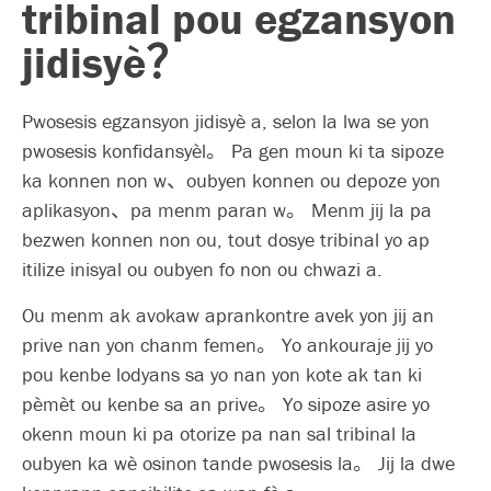
tribinal pou egzansyon
jidisyè？
Pwosesis egzansyon jidisyè a, selon la lwa se yon
pwosesis konfidansyèl。 Pa gen moun ki ta sipoze
ka konnen non w、oubyen konnen ou depoze yon
aplikasyon、pa menm paran w。 Menm jij la pa
bezwen konnen non ou, tout dosye tribinal yo ap
itilize inisyal ou oubyen fo non ou chwazi a.
Ou menm ak avokaw aprankontre avek yon jij an
prive nan yon chanm femen。 Yo ankouraje jij yo
pou kenbe lodyans sa yo nan yon kote ak tan ki
pèmèt ou kenbe sa an prive。 Yo sipoze asire yo
okenn moun ki pa otorize pa nan sal tribinal la
oubyen ka wè osinon tande pwosesis la。 Jij la dwe