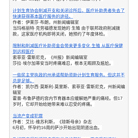
计划生育协会削减开支和关闭诊所后，医疗补助患者失去了
快速获得基本医疗服务的途径。
作者：伊莱莎·布朗，州新闻编辑室
当玛格丽特·克劳福德发现她的
生殖
由于联邦政府削减拨
款，这家医疗机构即将关闭，她预约了年度体检。
限制和削减医疗补助资金会带来更多变化
生殖
从医疗保健
到远程医疗
索菲亚·雷斯尼克，《州报》新闻编辑室
莎拉·埃尔加蒂安当时疼痛难忍，根本无暇顾及尴尬。
一些民主党执政的州承诺帮助资助计划生育服务。但这并不
总是足够。
作者：凯尔西·莫斯利-莫里斯、索菲亚·雷斯尼克，州新闻编
辑室
霍普·布鲁萨德的宫内节育器本应缓解她严重的痛经。但17
岁时，它却开始给她带来难以忍受的疼痛。
当流产变成犯罪
作者：艾比·维苏利斯，《琼斯母亲》杂志
6月初，怀孕约16周的萨沙开始出现阴道出血。