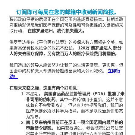
订阅即可每周在您的邮箱中收到新闻简报。
联邦政府停摆的后果正在全国范围内造成直接损害。特朗普政
府拒绝就保障我们医疗保健的可及性和可负担性的关键措施采
取行动，
在佛罗里达州，我们损失最大。
.
佛罗里达州在《平价医疗法案》的参保人数方面领先全美，如
果提高保费税收抵免的政策不延长，
120万
佛罗里达人
部分
人将失去医疗保障，另有数百万人的医疗保险费用将翻倍。
我们选出的领导人应该努力让我们的生活更健康、更实惠，但
国会中的共和党人却选择给超级富豪和大公司减税。
立即行
动！
在周末来临之际，这里有两个好消息：
本星期，
美国食品药品监督管理局（FDA）批准了米
非司酮的仿制药。
其中一种药物用于堕胎。这并不意
味着它不会受到攻击，但这有力地提醒我们，我们的
医疗保健必须以科学为指导，而不是以政治意识形态
为指导。
南卡罗来纳州目前正在反击一项全国范围内最严格的
堕胎禁令提案。
如果获得通过，参议院第323号法案
将禁止所有堕胎，并取消该州现行六周堕胎禁令中的