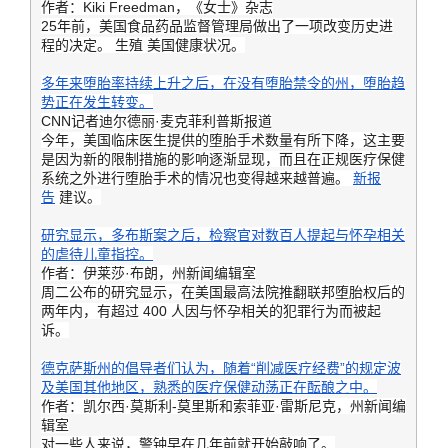
作者：Kiki Freedman，《女士》杂志
25年前，美国食品药品监督管理局做出了一项改变历史进
程的决定。
生殖
美国健康状况。
多年来堕胎率持续上升之后，在没有堕胎禁令的州，堕胎趋
势正在发生转变。
CNN记者迪尔德丽·麦克菲利普斯报道
今年，美国临床医生提供的堕胎手术数量有所下降，这主要
是因为新的限制措施的影响逐渐显现，而且在正规医疗保健
系统之外进行堕胎手术的情况也变得越来越普遍。
新报
告
建议。
研究显示，多布斯案之后，检察官对数百人提起与怀孕相关
的虐待儿童指控。
作者：伊莱莎·布朗，州新闻编辑室
周二公布的研究显示，在美国最高法院推翻联邦堕胎权后的
两年内，有超过 400 人因与怀孕相关的犯罪行为而被起
诉。
德克萨斯州的倡导者们认为，随着“削减医疗经费”的规定波
及美国其他地区，熟悉的医疗保健动荡正在酝酿之中。
作者：凯尔西·莫斯利-莫里斯和索菲亚·雷斯尼克，州新闻编
辑室
对一些人来说，警钟早在几年前就开始敲响了。