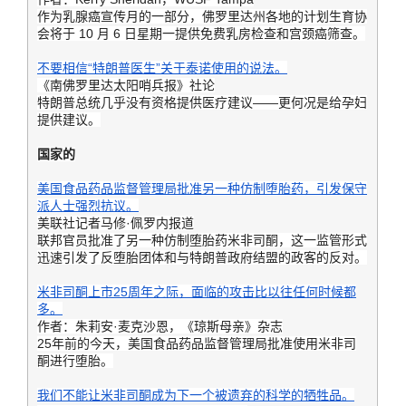
作为乳腺癌宣传月的一部分，佛罗里达州各地的计划生育协
会将于 10 月 6 日星期一提供免费乳房检查和宫颈癌筛查。
不要相信“特朗普医生”关于泰诺使用的说法。
《南佛罗里达太阳哨兵报》社论
特朗普总统几乎没有资格提供医疗建议——更何况是给孕妇
提供建议。
国家的
美国食品药品监督管理局批准另一种仿制堕胎药，引发保守
派人士强烈抗议。
美联社记者马修·佩罗内报道
联邦官员批准了另一种仿制堕胎药米非司酮，这一监管形式
迅速引发了反堕胎团体和与特朗普政府结盟的政客的反对。
米非司酮上市25周年之际，面临的攻击比以往任何时候都
多。
作者：朱莉安·麦克沙恩，《琼斯母亲》杂志
25年前的今天，美国食品药品监督管理局批准使用米非司
酮进行堕胎。
我们不能让米非司酮成为下一个被遗弃的科学的牺牲品。