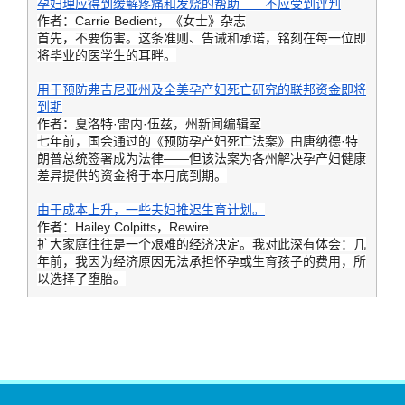
孕妇理应得到缓解疼痛和发烧的帮助——不应受到评判
作者：Carrie Bedient，《女士》杂志
首先，不要伤害。这条准则、告诫和承诺，铭刻在每一位即
将毕业的医学生的耳畔。
用于预防弗吉尼亚州及全美孕产妇死亡研究的联邦资金即将
到期
作者：夏洛特·雷内·伍兹，州新闻编辑室
七年前，国会通过的《预防孕产妇死亡法案》由唐纳德·特
朗普总统签署成为法律——但该法案为各州解决孕产妇健康
差异提供的资金将于本月底到期。
由于成本上升，一些夫妇推迟生育计划。
作者：Hailey Colpitts，Rewire
扩大家庭往往是一个艰难的经济决定。我对此深有体会：几
年前，我因为经济原因无法承担怀孕或生育孩子的费用，所
以选择了堕胎。