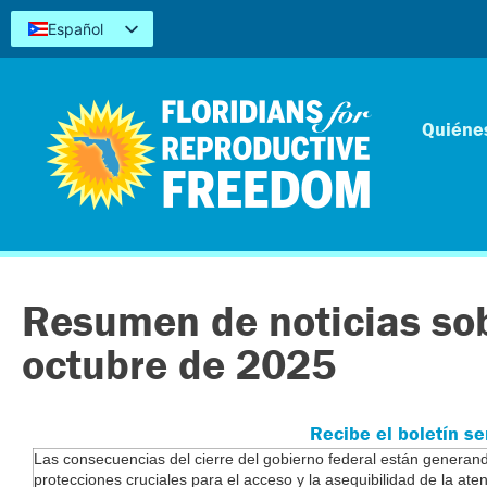
Español
English
Kreyòl
简体中文
Quiéne
Tiếng Việt
العربية
اردو
Resumen de noticias sob
octubre de 2025
Recibe el boletín s
Las consecuencias del cierre del gobierno federal están generan
protecciones cruciales para el acceso y la asequibilidad de la ate