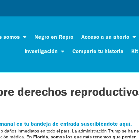
s somos
Negro en Repro
Acceso a un aborto
Investigación
Comparte tu historia
Kit
re derechos reproductivo
emanal en tu bandeja de entrada suscribiéndote aquí.
do daños inmediatos en todo el país. La administración Trump se ha n
nción médica.
En Florida, somos los que más tenemos que perder
.