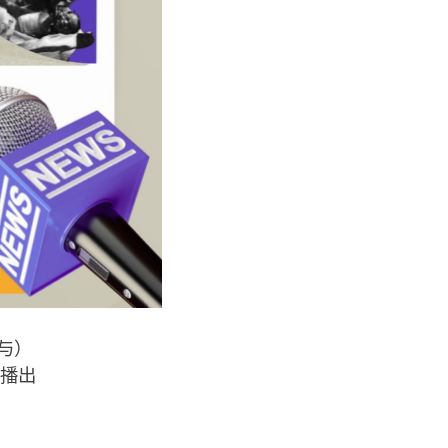
与）
上播出