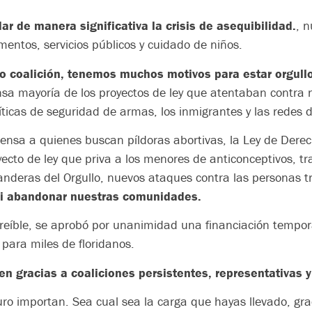
r de manera significativa la crisis de asequibilidad.
, n
mentos, servicios públicos y cuidado de niños.
o coalición, tenemos muchos motivos para estar orgull
nsa mayoría de los proyectos de ley que atentaban contra n
ticas de seguridad de armas, los inmigrantes y las redes d
nsa a quienes buscan píldoras abortivas, la Ley de Derec
ecto de ley que priva a los menores de anticonceptivos, tr
banderas del Orgullo, nuevos ataques contra las personas 
 ni abandonar nuestras comunidades.
reíble, se aprobó por unanimidad una financiación tempora
 para miles de floridanos.
n gracias a coaliciones persistentes, representativas
uro importan. Sea cual sea la carga que hayas llevado, gra