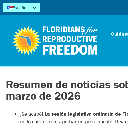
Español
English
Kreyòl
简体中文
Quiéne
Tiếng Việt
العربية
اردو
Resumen de noticias sob
marzo de 2026
¡Se acabó!
La sesión legislativa ordinaria de Fl
no lo cumplieron: aprobar un presupuesto. Regres