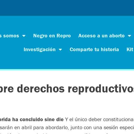
s somos
Negro en Repro
Acceso a un aborto
Investigación
Comparte tu historia
Kit
re derechos reproductivo
orida ha concluido sine die
Y el único deber constitucional
arán en abril para abordarlo, junto con una sesión especia