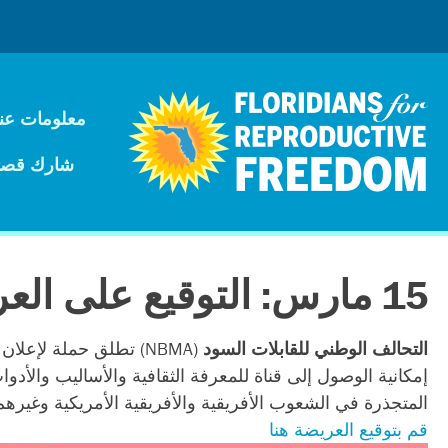
معلومات عنا
شارك قصت
15 مارس: التوقيع على العريضة: إنشاء يوم للقابلات السود
التحالف الوطني للقابلات السود
(NBMA) تطلق حملة لإعلان يوم 14 مارس يومًا للقابلات السود.
إمكانية الوصول إلى قناة للمعرفة الثقافية والأساليب والأدوا
المتجذرة في الشعوب الأفريقية والأفريقية الأمريكية وغيره
قم بتوقيع العريضة هنا