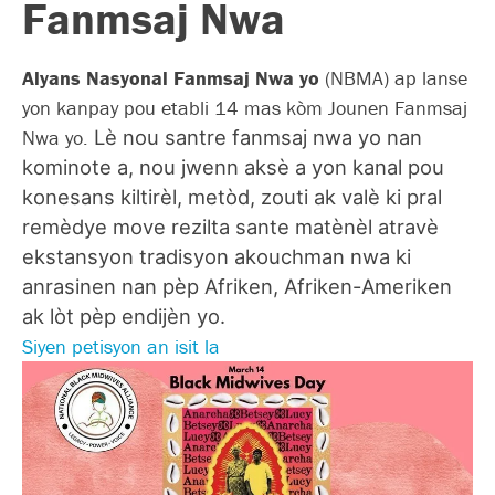
Fanmsaj Nwa
Alyans Nasyonal Fanmsaj Nwa yo
(NBMA) ap lanse
yon kanpay pou etabli 14 mas kòm Jounen Fanmsaj
Nwa yo.
Lè nou santre fanmsaj nwa yo nan
kominote a, nou jwenn aksè a yon kanal pou
konesans kiltirèl, metòd, zouti ak valè ki pral
remèdye move rezilta sante matènèl atravè
ekstansyon tradisyon akouchman nwa ki
anrasinen nan pèp Afriken, Afriken-Ameriken
ak lòt pèp endijèn yo.
Siyen petisyon an isit la