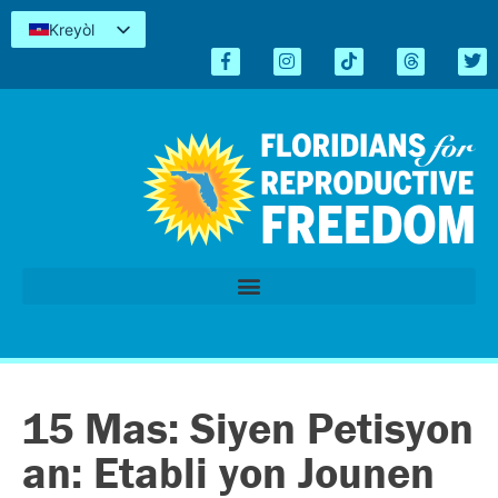
Kreyòl
English
Español
简体中文
Tiếng Việt
العربية
اردو
15 Mas: Siyen Petisyon
an: Etabli yon Jounen