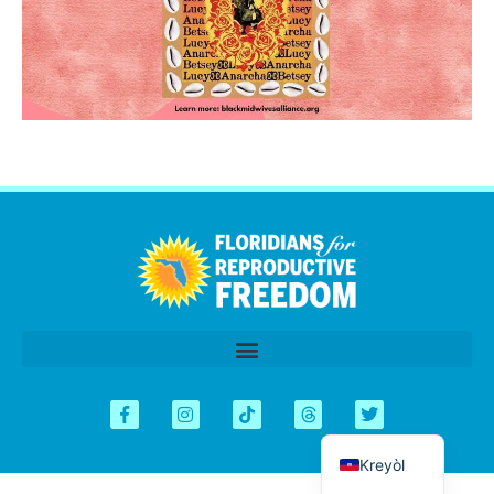
اردو
العربية
Tiếng Việt
简体中文
Español
English
Kreyòl