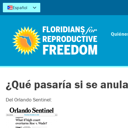
Español
English
Kreyòl
简体中文
Quiéne
Tiếng Việt
العربية
اردو
¿Qué pasaría si se anul
Del Orlando Sentinel: