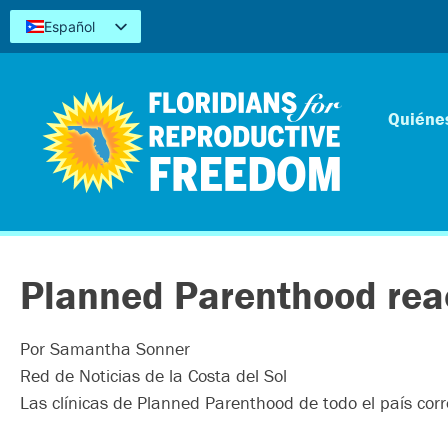
Español
English
Kreyòl
简体中文
Quiéne
Tiếng Việt
العربية
اردو
Planned Parenthood reacc
Por Samantha Sonner
Red de Noticias de la Costa del Sol
Las clínicas de Planned Parenthood de todo el país corr