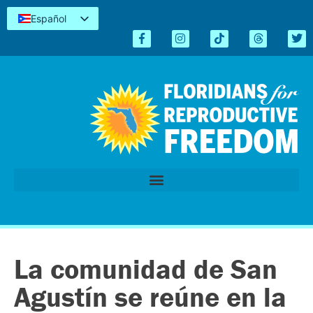
Español
English
Kreyòl
简体中文
Tiếng Việt
العربية
اردو
La comunidad de San
Agustín se reúne en la