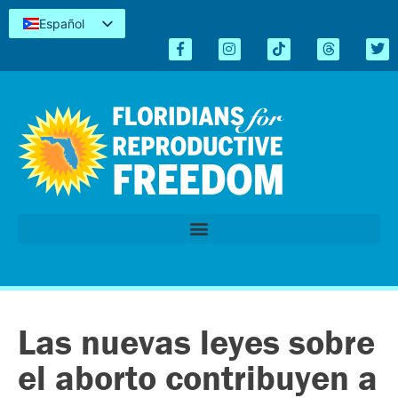
Español
English
Kreyòl
简体中文
Tiếng Việt
العربية
اردو
Las nuevas leyes sobre
el aborto contribuyen a