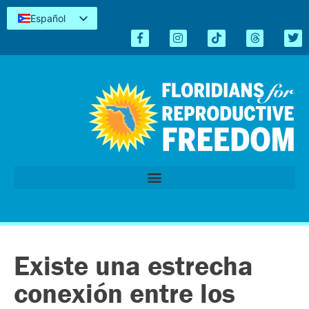
Español
English
Kreyòl
简体中文
Tiếng Việt
العربية
اردو
Existe una estrecha
conexión entre los