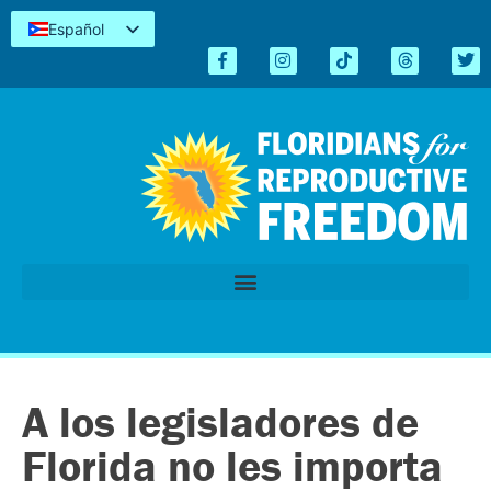
Español
English
Kreyòl
简体中文
Tiếng Việt
العربية
اردو
A los legisladores de
Florida no les importa