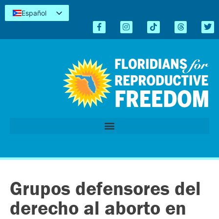
Español
English
Kreyòl
简体中文
Tiếng Việt
العربية
اردو
Grupos defensores del
derecho al aborto en