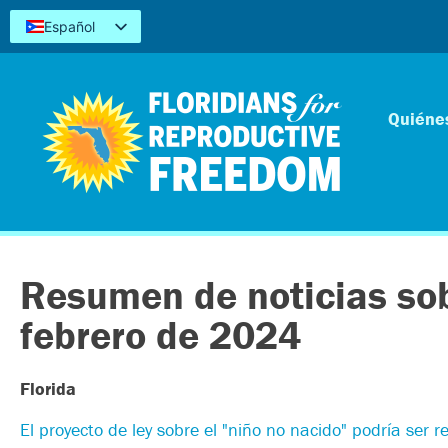
Español
English
Kreyòl
简体中文
Quiéne
Tiếng Việt
العربية
اردو
Resumen de noticias sob
febrero de 2024
Florida
El proyecto de ley sobre el "niño no nacido" podría ser r