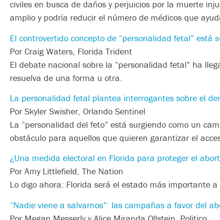
civiles en busca de daños y perjuicios por la muerte inj
amplio y podría reducir el número de médicos que ayuda
El controvertido concepto de “personalidad fetal” está 
Por Craig Waters, Florida Trident
El debate nacional sobre la “personalidad fetal” ha lle
resuelva de una forma u otra.
La personalidad fetal plantea interrogantes sobre el de
Por Skyler Swisher, Orlando Sentinel
La “personalidad del feto” está surgiendo como un camp
obstáculo para aquellos que quieren garantizar el acces
¿Una medida electoral en Florida para proteger el abort
Por Amy Littlefield, The Nation
Lo digo ahora: Florida será el estado más importante a
“Nadie viene a salvarnos”: las campañas a favor del ab
Por Megan Messerly y Alice Miranda Ollstein, Politico