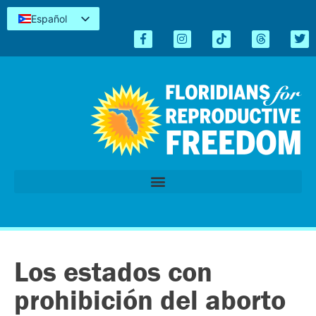
Español
English
Kreyòl
简体中文
Tiếng Việt
العربية
اردو
Los estados con
prohibición del aborto