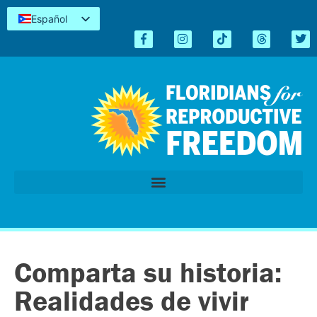
Español
English
Kreyòl
简体中文
Tiếng Việt
العربية
اردو
Comparta su historia:
Realidades de vivir