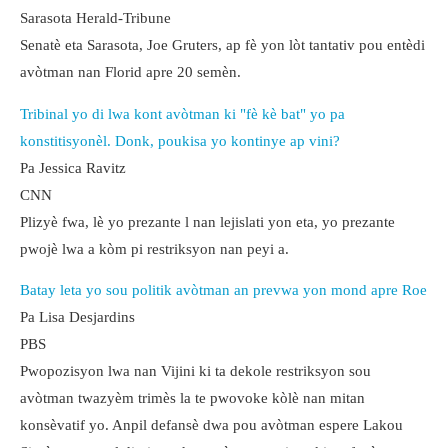
Sarasota Herald-Tribune
Senatè eta Sarasota, Joe Gruters, ap fè yon lòt tantativ pou entèdi
avòtman nan Florid apre 20 semèn.
Tribinal yo di lwa kont avòtman ki "fè kè bat" yo pa
konstitisyonèl. Donk, poukisa yo kontinye ap vini?
Pa Jessica Ravitz
CNN
Plizyè fwa, lè yo prezante l nan lejislati yon eta, yo prezante
pwojè lwa a kòm pi restriksyon nan peyi a.
Batay leta yo sou politik avòtman an prevwa yon mond apre Roe
Pa Lisa Desjardins
PBS
Pwopozisyon lwa nan Vijini ki ta dekole restriksyon sou
avòtman twazyèm trimès la te pwovoke kòlè nan mitan
konsèvatif yo. Anpil defansè dwa pou avòtman espere Lakou