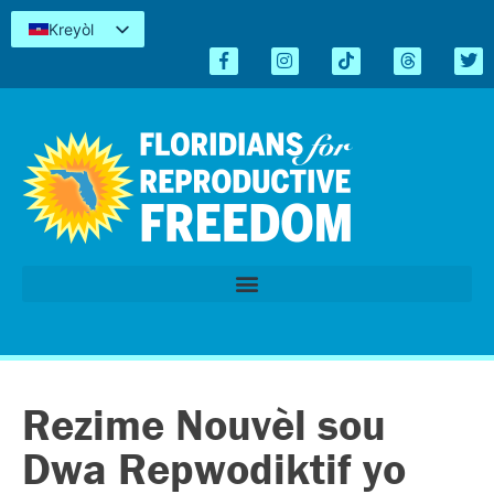
Kreyòl
English
Español
简体中文
Tiếng Việt
العربية
اردو
Rezime Nouvèl sou
Dwa Repwodiktif yo