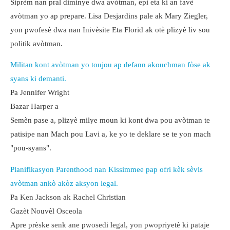
Siprèm nan pral diminye dwa avòtman, epi eta ki an favè
avòtman yo ap prepare. Lisa Desjardins pale ak Mary Ziegler,
yon pwofesè dwa nan Inivèsite Eta Florid ak otè plizyè liv sou
politik avòtman.
Militan kont avòtman yo toujou ap defann akouchman fòse ak
syans ki demanti.
Pa Jennifer Wright
Bazar Harper a
Semèn pase a, plizyè milye moun ki kont dwa pou avòtman te
patisipe nan Mach pou Lavi a, ke yo te deklare se te yon mach
"pou-syans".
Planifikasyon Parenthood nan Kissimmee pap ofri kèk sèvis
avòtman ankò akòz aksyon legal.
Pa Ken Jackson ak Rachel Christian
Gazèt Nouvèl Osceola
Apre prèske senk ane pwosedi legal, yon pwopriyetè ki pataje