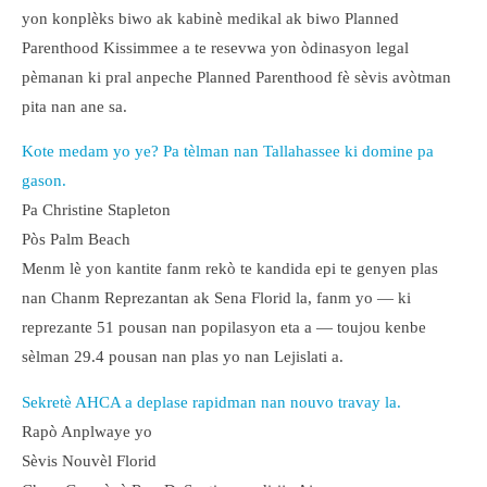
yon konplèks biwo ak kabinè medikal ak biwo Planned
Parenthood Kissimmee a te resevwa yon òdinasyon legal
pèmanan ki pral anpeche Planned Parenthood fè sèvis avòtman
pita nan ane sa.
Kote medam yo ye? Pa tèlman nan Tallahassee ki domine pa
gason.
Pa Christine Stapleton
Pòs Palm Beach
Menm lè yon kantite fanm rekò te kandida epi te genyen plas
nan Chanm Reprezantan ak Sena Florid la, fanm yo — ki
reprezante 51 pousan nan popilasyon eta a — toujou kenbe
sèlman 29.4 pousan nan plas yo nan Lejislati a.
Sekretè AHCA a deplase rapidman nan nouvo travay la.
Rapò Anplwaye yo
Sèvis Nouvèl Florid