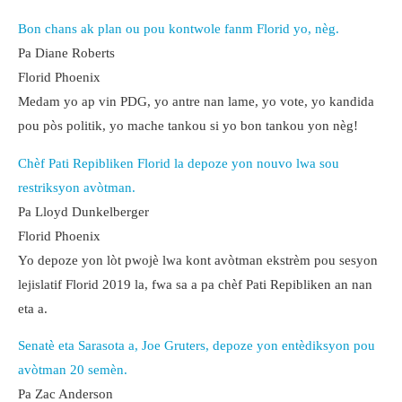
Bon chans ak plan ou pou kontwole fanm Florid yo, nèg.
Pa Diane Roberts
Florid Phoenix
Medam yo ap vin PDG, yo antre nan lame, yo vote, yo kandida
pou pòs politik, yo mache tankou si yo bon tankou yon nèg!
Chèf Pati Repibliken Florid la depoze yon nouvo lwa sou
restriksyon avòtman.
Pa Lloyd Dunkelberger
Florid Phoenix
Yo depoze yon lòt pwojè lwa kont avòtman ekstrèm pou sesyon
lejislatif Florid 2019 la, fwa sa a pa chèf Pati Repibliken an nan
eta a.
Senatè eta Sarasota a, Joe Gruters, depoze yon entèdiksyon pou
avòtman 20 semèn.
Pa Zac Anderson