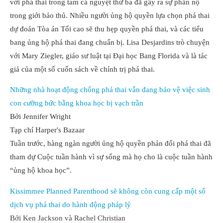
với phá thai trong tam cá nguyệt thứ ba đã gây ra sự phẫn nộ
trong giới bảo thủ. Nhiều người ủng hộ quyền lựa chọn phá thai
dự đoán Tòa án Tối cao sẽ thu hẹp quyền phá thai, và các tiểu
bang ủng hộ phá thai đang chuẩn bị. Lisa Desjardins trò chuyện
với Mary Ziegler, giáo sư luật tại Đại học Bang Florida và là tác
giả của một số cuốn sách về chính trị phá thai.
Những nhà hoạt động chống phá thai vẫn đang bảo vệ việc sinh
con cưỡng bức bằng khoa học bị vạch trần
Bởi Jennifer Wright
Tạp chí Harper's Bazaar
Tuần trước, hàng ngàn người ủng hộ quyền phản đối phá thai đã
tham dự Cuộc tuần hành vì sự sống mà họ cho là cuộc tuần hành
“ủng hộ khoa học”.
Kissimmee Planned Parenthood sẽ không còn cung cấp một số
dịch vụ phá thai do hành động pháp lý
Bởi Ken Jackson và Rachel Christian