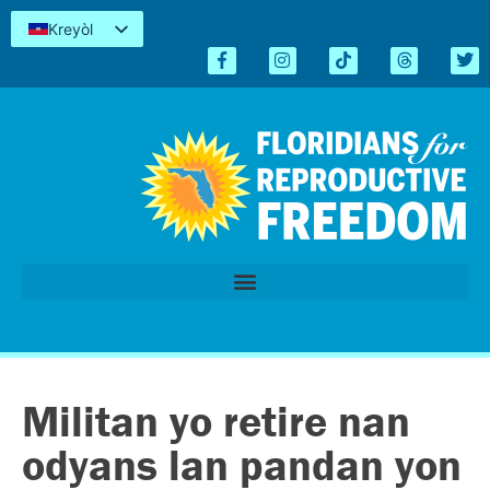
Kreyòl
English
Español
简体中文
Tiếng Việt
العربية
اردو
Militan yo retire nan
odyans lan pandan yon