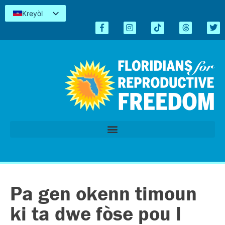
Kreyòl
English
Español
简体中文
Tiếng Việt
العربية
اردو
Pa gen okenn timoun
ki ta dwe fòse pou l