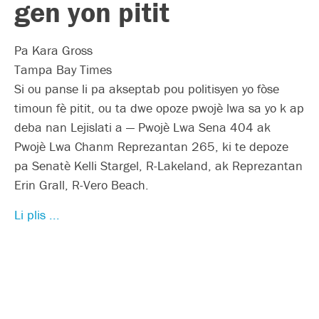
gen yon pitit
Pa Kara Gross
Tampa Bay Times
Si ou panse li pa akseptab pou politisyen yo fòse
timoun fè pitit, ou ta dwe opoze pwojè lwa sa yo k ap
deba nan Lejislati a — Pwojè Lwa Sena 404 ak
Pwojè Lwa Chanm Reprezantan 265, ki te depoze
pa Senatè Kelli Stargel, R-Lakeland, ak Reprezantan
Erin Grall, R-Vero Beach.
Li plis ...