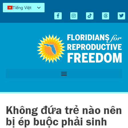
Tiếng Việt
English
Español
Kreyòl
简体中文
العربية
اردو
Không đứa trẻ nào nên
bị ép buộc phải sinh