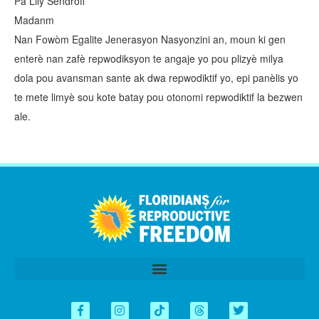
Pa Lily Sendroff
Madanm
Nan Fowòm Egalite Jenerasyon Nasyonzini an, moun ki gen
enterè nan zafè repwodiksyon te angaje yo pou plizyè milya
dola pou avansman sante ak dwa repwodiktif yo, epi panèlis yo
te mete limyè sou kote batay pou otonomi repwodiktif la bezwen
ale.
اردو
العربية
Tiếng Việt
简体中文
Español