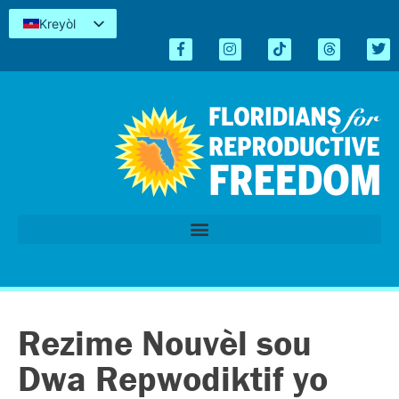
Kreyòl
English
Español
简体中文
Tiếng Việt
العربية
اردو
Rezime Nouvèl sou
Dwa Repwodiktif yo