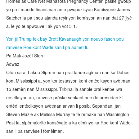
Homes ak Care Net Manasota Pregnancy Center, paske gwoup
yo pa t mande finansman an e pwopozisyon Komisyonè James
Satcher la pa t sou ajanda reyinyon komisyon an nan dat 27 jiyè
a, lè yo te apwouve l ak yon vòt 5-1.
Yon jij Trump fèk bay Brett Kavanaugh yon nouvo fason pou
ranvèse Roe kont Wade san l pa admèt li.
Pa Mak Jozèf Stern
Adwaz
Otòn sa a, Lakou Siprèm nan pral tande agiman nan ka Dobbs
kont Mississippi a, yon kontestasyon kont entèdiksyon avòtman
15 semèn nan Mississippi. Tribinal la sanble pral kenbe lwa
restriksyon an, ranvèse prèske senkant ane de presedan ki
entèdi entèdiksyon avòtman anvan li posib. Sepandan, jan
Steven Mazie ak Melissa Murray te fè remake nan Washington
Post la, sipèmajorite konsèvatè a ka diminye ka Roe kont Wade
san li pa ranvèse l fòmèlman.