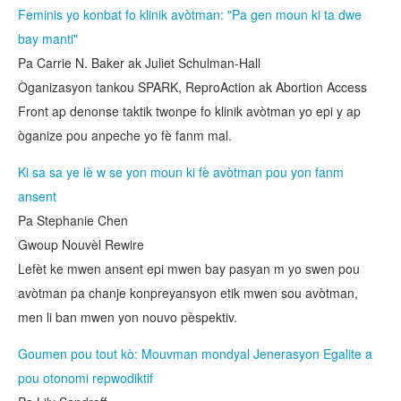
Feminis yo konbat fo klinik avòtman: "Pa gen moun ki ta dwe
bay manti"
Pa Carrie N. Baker ak Juliet Schulman-Hall
Òganizasyon tankou SPARK, ReproAction ak Abortion Access
Front ap denonse taktik twonpe fo klinik avòtman yo epi y ap
òganize pou anpeche yo fè fanm mal.
Ki sa sa ye lè w se yon moun ki fè avòtman pou yon fanm
ansent
Pa Stephanie Chen
Gwoup Nouvèl Rewire
Lefèt ke mwen ansent epi mwen bay pasyan m yo swen pou
avòtman pa chanje konpreyansyon etik mwen sou avòtman,
men li ban mwen yon nouvo pèspektiv.
Goumen pou tout kò: Mouvman mondyal Jenerasyon Egalite a
pou otonomi repwodiktif