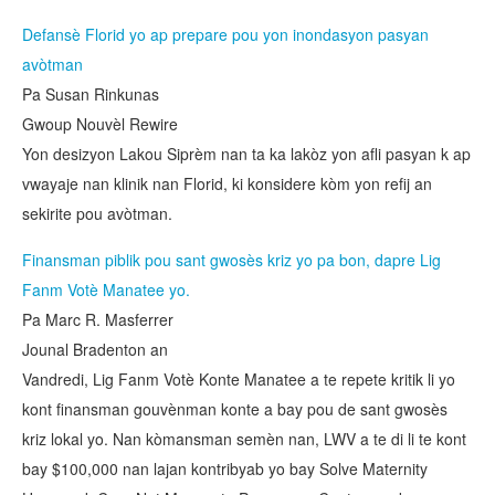
Defansè Florid yo ap prepare pou yon inondasyon pasyan
avòtman
Pa Susan Rinkunas
Gwoup Nouvèl Rewire
Yon desizyon Lakou Siprèm nan ta ka lakòz yon afli pasyan k ap
vwayaje nan klinik nan Florid, ki konsidere kòm yon refij an
sekirite pou avòtman.
Finansman piblik pou sant gwosès kriz yo pa bon, dapre Lig
Fanm Votè Manatee yo.
Pa Marc R. Masferrer
Jounal Bradenton an
Vandredi, Lig Fanm Votè Konte Manatee a te repete kritik li yo
kont finansman gouvènman konte a bay pou de sant gwosès
kriz lokal yo. Nan kòmansman semèn nan, LWV a te di li te kont
bay $100,000 nan lajan kontribyab yo bay Solve Maternity