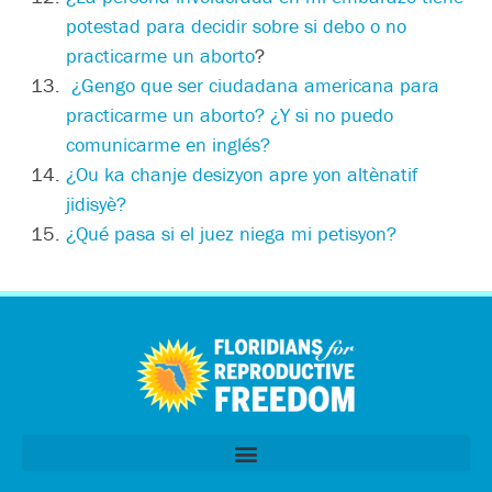
potestad para decidir sobre si debo o no
practicarme un aborto
?
¿
Gengo que ser ciudadana americana para
practicarme un aborto?
¿
Y si no puedo
comunicarme en inglés?
¿
Ou ka chanje desizyon apre yon altènatif
jidisyè?
¿
Qué pasa si el juez niega mi petisyon
?
اردو
العربية
Tiếng Việt
简体中文