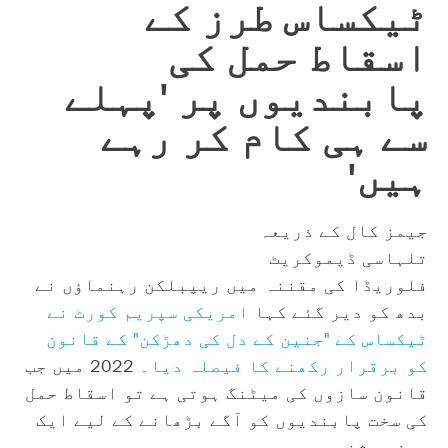
ٹیکساس طرز کے
اسقاط حمل کی
پابندیوں پر 'پہلے
سے ہی کام کر رہے
ہیں'
جیمز کال کے ذریعہ
تلہاسی ڈیموکریٹ
فلوریڈا کی مقننہ میں ریپبلکن رہنماؤں نے
بدھ کو دیر گئے کہا
امریکی سپریم کورٹ نے
ٹیکساس کے "جنین کے دل کی دھڑکن" کے قانون
کو برقرار رکھنے کا فیصلہ دیا۔
2022 میں جب
قانون سازوں کی میٹنگ ہوتی ہے تو اسقاط حمل
کی سخت پابندیوں کو آگے بڑھانے کے لیے ایک
سبز روشنی ہے۔