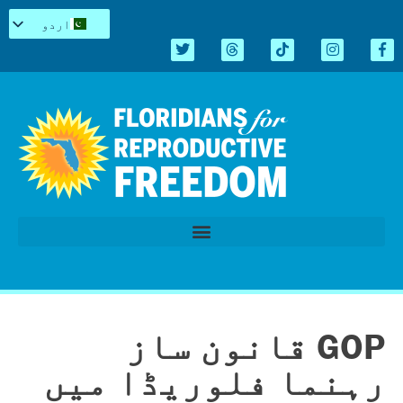
اردو
English
Español
Kreyòl
简体中文
Tiếng Việt
العربية
Repro میں سیاہ
قانون سازی کا اجلاس 2026
GOP قانون ساز
رہنما فلوریڈا میں