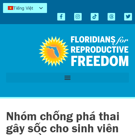
Tiếng Việt
English
Español
Kreyòl
简体中文
العربية
اردو
Nhóm chống phá thai
gây sốc cho sinh viên