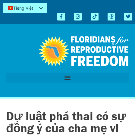
Tiếng Việt
English
Español
Kreyòl
简体中文
العربية
اردو
Dự luật phá thai có sự
đồng ý của cha mẹ vi