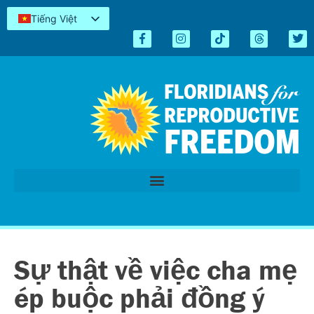
Tiếng Việt
English
Español
Kreyòl
简体中文
العربية
اردو
Sự thật về việc cha mẹ
ép buộc phải đồng ý