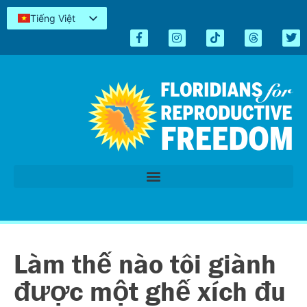
Tiếng Việt
English
Español
Kreyòl
简体中文
العربية
اردو
Làm thế nào tôi giành
được một ghế xích đu