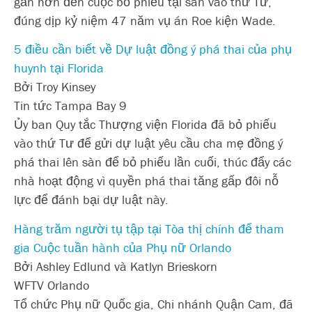
gần hơn đến cuộc bỏ phiếu tại sàn vào thứ Tư,
đúng dịp kỷ niệm 47 năm vụ án Roe kiện Wade.
5 điều cần biết về Dự luật đồng ý phá thai của phụ
huynh tại Florida
Bởi Troy Kinsey
Tin tức Tampa Bay 9
Ủy ban Quy tắc Thượng viện Florida đã bỏ phiếu
vào thứ Tư để gửi dự luật yêu cầu cha mẹ đồng ý
phá thai lên sàn để bỏ phiếu lần cuối, thúc đẩy các
nhà hoạt động vì quyền phá thai tăng gấp đôi nỗ
lực để đánh bại dự luật này.
Hàng trăm người tụ tập tại Tòa thị chính để tham
gia Cuộc tuần hành của Phụ nữ Orlando
Bởi Ashley Edlund và Katlyn Brieskorn
WFTV Orlando
Tổ chức Phụ nữ Quốc gia, Chi nhánh Quận Cam, đã