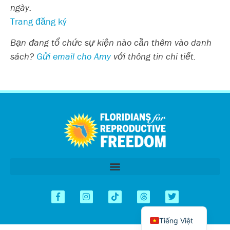
ngày.
Trang đăng ký
Bạn đang tổ chức sự kiện nào cần thêm vào danh
sách?
Gửi email cho Amy
với thông tin chi tiết.
اردو
العربية
简体中文
Kreyòl
Español
English
Tiếng Việt