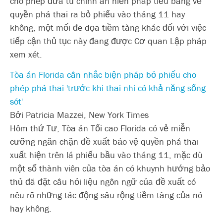
cho phép đưa tu chính án hiến pháp tiểu bang về
quyền phá thai ra bỏ phiếu vào tháng 11 hay
không, một mối đe dọa tiềm tàng khác đối với việc
tiếp cận thủ tục này đang được Cơ quan Lập pháp
xem xét.
Tòa án Florida cân nhắc biện pháp bỏ phiếu cho
phép phá thai 'trước khi thai nhi có khả năng sống
sót'
Bởi Patricia Mazzei, New York Times
Hôm thứ Tư, Tòa án Tối cao Florida có vẻ miễn
cưỡng ngăn chặn đề xuất bảo vệ quyền phá thai
xuất hiện trên lá phiếu bầu vào tháng 11, mặc dù
một số thành viên của tòa án có khuynh hướng bảo
thủ đã đặt câu hỏi liệu ngôn ngữ của đề xuất có
nêu rõ những tác động sâu rộng tiềm tàng của nó
hay không.