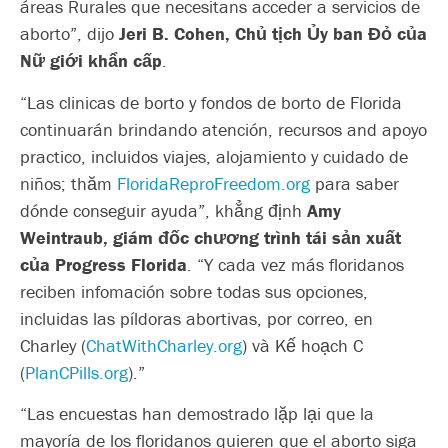
áreas Rurales que necesitans acceder a servicios de
aborto”, dijo
Jeri B. Cohen, Chủ tịch Ủy ban Đỏ của
Nữ giới khẩn cấp
.
“Las clinicas de borto y fondos de borto de Florida
continuarán brindando atención, recursos and apoyo
practico, incluidos viajes, alojamiento y cuidado de
niños; thăm
FloridaReproFreedom.org
para saber
dónde conseguir ayuda”, khẳng định
Amy
Weintraub, giám đốc chương trình tái sản xuất
của Progress Florida
. “Y cada vez más floridanos
reciben infomación sobre todas sus opciones,
incluidas las píldoras abortivas, por correo, en
Charley (
ChatWithCharley.org
) và Kế hoạch C
(
PlanCPills.org
).”
“Las encuestas han demostrado lặp lại que la
mayoría de los floridanos quieren que el aborto siga