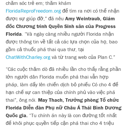
chăm sóc trẻ em; thăm khám
FloridaReproFreedom.org
để tìm ra nơi có thể nhận
được sự giúp đỡ,” đã nêu
Amy Weintraub, Giám
đốc Chương trình Quyền Sinh sản của Progress
Florida
. “Và ngày càng nhiều người Florida nhận
được thông tin về tất cả các lựa chọn của họ, bao
gồm cả thuốc phá thai qua thư, tại
ChatWithCharley.org
và từ trang web của Plan C.”
“Các cuộc thăm dò đã nhiều lần cho thấy rằng phần
lớn người dân Florida muốn phá thai vẫn hợp
pháp, làm dấy lên chiến dịch bỏ phiếu Có cho 4 để
hạn chế sự can thiệp của chính phủ vào việc phá
thai”, ông nói.
May Thach, Trưởng phòng Tổ chức
Florida
Diễn đàn Phụ nữ Châu Á Thái Bình Dương
Quốc gia
.
“Tu chính án này là con đường tốt nhất
để khôi phục quyền tiếp cận phá thai cho 4 triệu