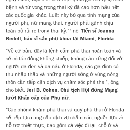
bệnh và tử vong trong thai kỳ đã cao hơn hầu hết
các quốc gia khác. Luật này bỏ qua tính mạng của
người phụ nữ mang thai, người phải gánh chịu
toàn bộ rủi ro trong thai kỳ.”
"
nói
Tiến sĩ Joanna
Bedell, bác sĩ sản phụ khoa tại Miami, Florida
.
“Về cơ bản, đây là lệnh cấm phá thai hoàn toàn và
sẽ có tác động khủng khiếp, không cân xứng đối với
người da đen và da nâu ở Florida, các gia đình có
thu nhập thấp và những người sống ở vùng nông
thôn cần tiếp cận dịch vụ chăm sóc phá thai”, ông
cho biết.
Jeri B. Cohen, Chủ tịch Hội đồng Mạng
lưới Khẩn cấp của Phụ nữ
.
“Các phòng khám phá thai và quỹ phá thai ở Florida
sẽ tiếp tục cung cấp dịch vụ chăm sóc, nguồn lực và
hỗ trợ thiết thực, bao gồm cả việc đi lại, chỗ ở và