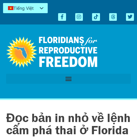
Tiếng Việt
English
Español
Kreyòl
简体中文
العربية
اردو
Đọc bản in nhỏ về lệnh
cấm phá thai ở Florida