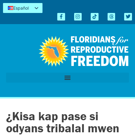
Español
English
Kreyòl
简体中文
Tiếng Việt
العربية
اردو
¿Kisa kap pase si
odyans tribalal mwen