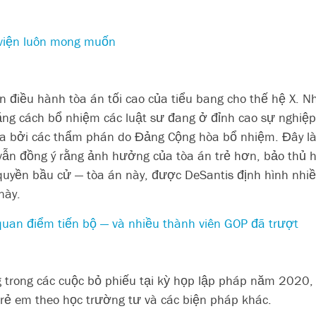
 viện luôn mong muốn
n điều hành tòa án tối cao của tiểu bang cho thế hệ X.
bằng cách bổ nhiệm các luật sư đang ở đỉnh cao sự nghiệ
 ra bởi các thẩm phán do Đảng Cộng hòa bổ nhiệm. Đây l
vẫn đồng ý rằng ảnh hưởng của tòa án trẻ hơn, bảo thủ h
, quyền bầu cử — tòa án này, được DeSantis định hình nh
này.
uan điểm tiến bộ — và nhiều thành viên GOP đã trượt
g trong các cuộc bỏ phiếu tại kỳ họp lập pháp năm 2020,
trẻ em theo học trường tư và các biện pháp khác.