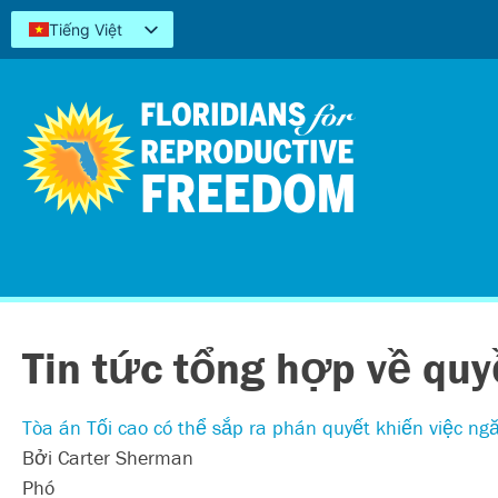
Tiếng Việt
English
Español
Kreyòl
简体中文
العربية
اردو
Tin tức tổng hợp về quy
Tòa án Tối cao có thể sắp ra phán quyết khiến việc ng
Bởi Carter Sherman
Phó