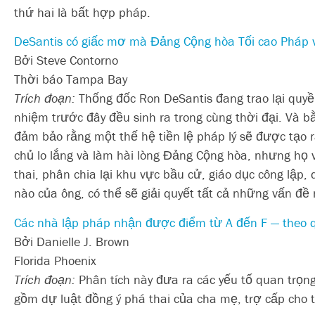
thứ hai là bất hợp pháp.
DeSantis có giấc mơ mà Đảng Cộng hòa Tối cao Pháp
Bởi Steve Contorno
Thời báo Tampa Bay
Trích đoạn:
Thống đốc Ron DeSantis đang trao lại quyề
nhiệm trước đây đều sinh ra trong cùng thời đại. Và 
đảm bảo rằng một thế hệ tiền lệ pháp lý sẽ được tạo
chủ lo lắng và làm hài lòng Đảng Cộng hòa, nhưng họ 
thai, phân chia lại khu vực bầu cử, giáo dục công lập
nào của ông, có thể sẽ giải quyết tất cả những vấn đề 
Các nhà lập pháp nhận được điểm từ A đến F — theo q
Bởi Danielle J. Brown
Florida Phoenix
Trích đoạn:
Phân tích này đưa ra các yếu tố quan trọn
gồm dự luật đồng ý phá thai của cha mẹ, trợ cấp cho 