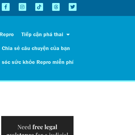
 Repro
Tiếp cận phá thai
Chia sẻ câu chuyện của bạn
 sóc sức khỏe Repro miễn phí