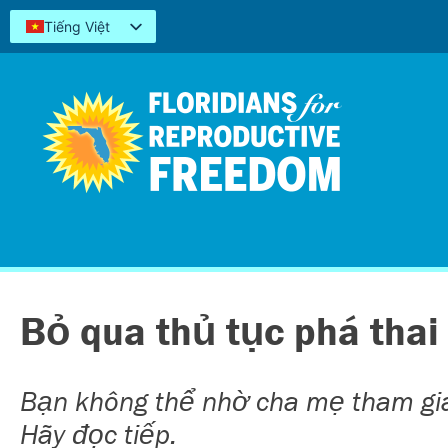
Tiếng Việt
English
Español
Kreyòl
简体中文
العربية
اردو
Bỏ qua thủ tục phá thai 
Bạn không thể nhờ cha mẹ tham gia
Hãy đọc tiếp.