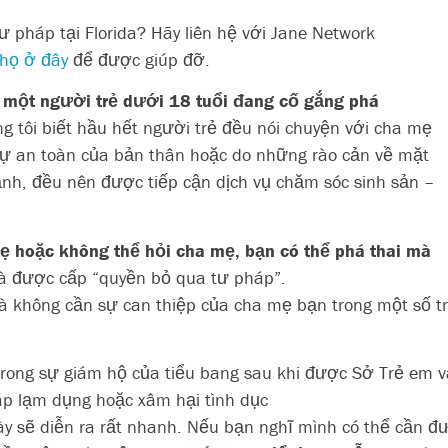
ư pháp tại Florida? Hãy liên hệ với Jane Network
 họ ở đây
để được giúp đỡ.
 một người trẻ dưới 18 tuổi đang cố gắng phá
ng tôi biết hầu hết người trẻ đều nói chuyện với cha mẹ
 sự an toàn của bản thân hoặc do những rào cản về mặt
ảnh, đều nên được tiếp cận dịch vụ chăm sóc sinh sản –
 hoặc không thể hỏi cha mẹ, bạn có thể phá thai mà
à được cấp “quyền bỏ qua tư pháp”.
mà không cần sự can thiệp của cha mẹ bạn trong một số 
ong sự giám hộ của tiểu bang sau khi được Sở Trẻ em và 
p lạm dụng hoặc xâm hại tình dục
này sẽ diễn ra rất nhanh. Nếu bạn nghĩ mình có thể cần 