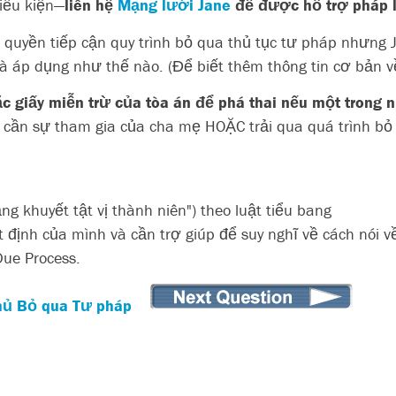
iều kiện—
liên hệ
Mạng lưới Jane
để được hỗ trợ pháp l
 quyền tiếp cận quy trình bỏ qua thủ tục tư pháp nhưng 
 và áp dụng như thế nào. (Để biết thêm thông tin cơ bản 
 giấy miễn trừ của tòa án để phá thai nếu một trong 
 cần sự tham gia của cha mẹ HOẶC trải qua quá trình bỏ
g khuyết tật vị thành niên") theo luật tiểu bang
định của mình và cần trợ giúp để suy nghĩ về cách nói về 
 Due Process.
chủ Bỏ qua Tư pháp