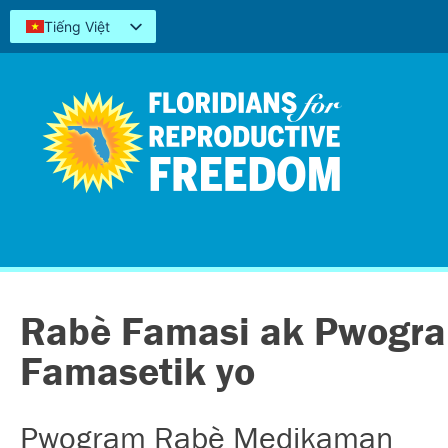
Tiếng Việt
English
Español
Kreyòl
简体中文
العربية
اردو
Rabè Famasi ak Pwogra
Famasetik yo
Pwogram Rabè Medikaman